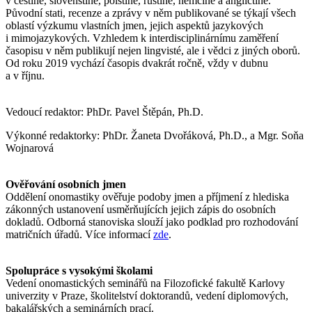
v češtině, slovenštině, polštině, ruštině, němčině a angličtině.
Původní stati, recenze a zprávy v něm publikované se týkají všech
oblastí výzkumu vlastních jmen, jejich aspektů jazykových
i mimojazykových. Vzhledem k interdisciplinárnímu zaměření
časopisu v něm publikují nejen lingvisté, ale i vědci z jiných oborů.
Od roku 2019 vychází časopis dvakrát ročně, vždy v dubnu
a v říjnu.
Vedoucí redaktor: PhDr. Pavel Štěpán, Ph.D.
Výkonné redaktorky: PhDr. Žaneta Dvořáková, Ph.D., a Mgr. Soňa
Wojnarová
Ověřování osobních jmen
Oddělení onomastiky ověřuje podoby jmen a příjmení z hlediska
zákonných ustanovení usměrňujících jejich zápis do osobních
dokladů. Odborná stanoviska slouží jako podklad pro rozhodování
matričních úřadů. Více informací
zde
.
Spolupráce s vysokými školami
Vedení onomastických seminářů na Filozofické fakultě Karlovy
univerzity v Praze, školitelství doktorandů, vedení diplomových,
bakalářských a seminárních prací.