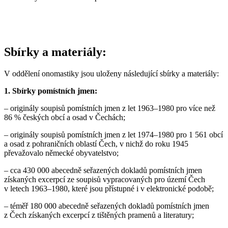
Sbírky a materiály:
V oddělení onomastiky jsou uloženy následující sbírky a materiály:
1. Sbírky pomístních jmen:
– originály soupisů pomístních jmen z let 1963–1980 pro více než
86 % českých obcí a osad v Čechách;
– originály soupisů pomístních jmen z let 1974–1980 pro 1 561 obcí
a osad z pohraničních oblastí Čech, v nichž do roku 1945
převažovalo německé obyvatelstvo;
– cca 430 000 abecedně seřazených dokladů pomístních jmen
získaných excerpcí ze soupisů vypracovaných pro území Čech
v letech 1963–1980, které jsou přístupné i v elektronické podobě;
– téměř 180 000 abecedně seřazených dokladů pomístních jmen
z Čech získaných excerpcí z tištěných pramenů a literatury;