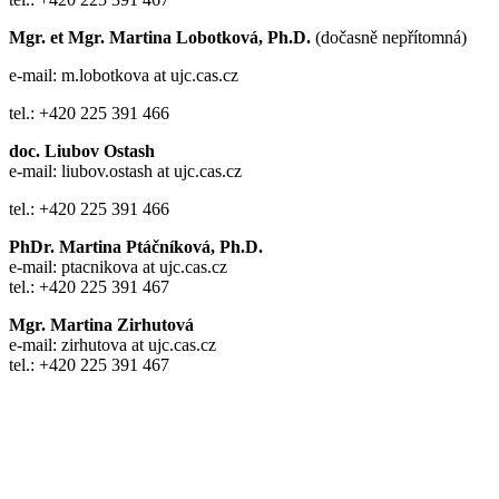
Mgr. et Mgr. Martina Lobotková, Ph.D.
(dočasně nepřítomná)
e-mail: m.lobotkova at ujc.cas.cz
tel.: +420 225 391 466
doc. Liubov Ostash
e-mail: liubov.ostash at ujc.cas.cz
tel.: +420 225 391 466
PhDr. Martina Ptáčníková, Ph.D.
e-mail: ptacnikova at ujc.cas.cz
tel.: +420 225 391 467
Mgr. Martina Zirhutová
e-mail: zirhutova at ujc.cas.cz
tel.: +420 225 391 467
Kabinet studia jazyků
Ústav pro jazyk český AV ČR, v. v. i
Pod Vodárenskou věží 271/2, 182 00 Praha 8