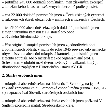
– přibližně 245 000 dokladů pomístních jmen získaných excerpcí
z tereziánského katastru a seřazených abecedně podle panství;
– cca 22 000 dokladů pomístních jmen z Čech získaných excerpcí
z rukopisných sbírek uložených v archivech a muzeích v Čechách;
– téměř 20 000 abecedně seřazených dokladů pomístních jmen
z map Stabilního katastru z 19. století pro obce
z bývalého Středočeského kraje;
– část originálů soupisů pomístních jmen z jednotlivých obcí
z pohraničních oblastí, v nichž do roku 1945 převažovalo německé
obyvatelstvo, a abecední rukopisná kartotéka pomístních jmen
z těchto soupisů. Jde o materiál z akce organizované prof. E.
Schwarzem v období mezi dvěma světovými válkami, který je
dlouhodobě zapůjčen z Historického ústavu AV ČR.
2. Sbírky osobních jmen:
– rukopisná abecedně seřazená sbírka dr. J. Svobody, na jejímž
základě zpracoval knihu Staročeská osobní jména (Praha 1964, 317
s.) a zpracovával Slovník staročeských osobních jmen;
– rukopisná abecedně seřazená sbírka osobních jmen pořízená V.
Sajtlem excerpcí z matrik Středočeského kraje.