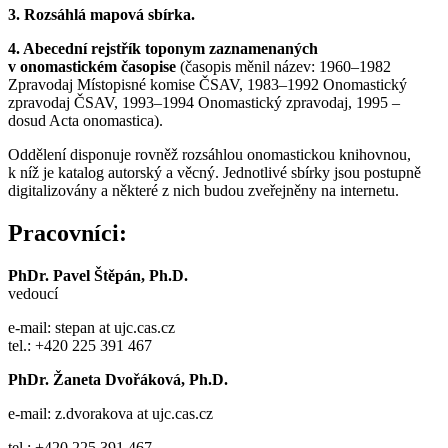
3. Rozsáhlá mapová sbírka.
4. Abecední rejstřík toponym zaznamenaných
v onomastickém časopise
(časopis měnil název: 1960–1982
Zpravodaj Místopisné komise ČSAV, 1983–1992 Onomastický
zpravodaj ČSAV, 1993–1994 Onomastický zpravodaj, 1995 –
dosud Acta onomastica).
Oddělení disponuje rovněž rozsáhlou onomastickou knihovnou,
k níž je katalog autorský a věcný. Jednotlivé sbírky jsou postupně
digitalizovány a některé z nich budou zveřejněny na internetu.
Pracovníci:
PhDr. Pavel Štěpán, Ph.D.
vedoucí
e-mail: stepan at ujc.cas.cz
tel.: +420 225 391 467
PhDr. Žaneta Dvořáková, Ph.D.
e-mail: z.dvorakova at ujc.cas.cz
tel.: +420 225 391 467