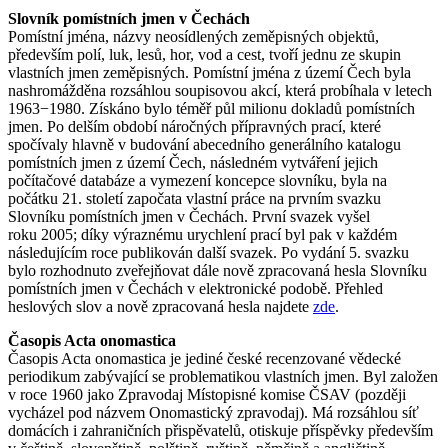
Slovník pomístních jmen v Čechách
Pomístní jména, názvy neosídlených zeměpisných objektů,
především polí, luk, lesů, hor, vod a cest, tvoří jednu ze skupin
vlastních jmen zeměpisných. Pomístní jména z území Čech byla
nashromážděna rozsáhlou soupisovou akcí, která probíhala v letech
1963−1980. Získáno bylo téměř půl milionu dokladů pomístních
jmen. Po delším období náročných přípravných prací, které
spočívaly hlavně v budování abecedního generálního katalogu
pomístních jmen z území Čech, následném vytváření jejich
počítačové databáze a vymezení koncepce slovníku, byla na
počátku 21. století započata vlastní práce na prvním svazku
Slovníku pomístních jmen v Čechách. První svazek vyšel
roku 2005; díky výraznému urychlení prací byl pak v každém
následujícím roce publikován další svazek. Po vydání 5. svazku
bylo rozhodnuto zveřejňovat dále nově zpracovaná hesla Slovníku
pomístních jmen v Čechách v elektronické podobě. Přehled
heslových slov a nově zpracovaná hesla najdete
zde
.
Časopis Acta onomastica
Časopis Acta onomastica je jediné české recenzované vědecké
periodikum zabývající se problematikou vlastních jmen. Byl založen
v roce 1960 jako Zpravodaj Místopisné komise ČSAV (později
vycházel pod názvem Onomastický zpravodaj). Má rozsáhlou síť
domácích i zahraničních přispěvatelů, otiskuje příspěvky především