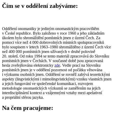
Čím se v oddělení zabýváme:
Oddělení onomastiky je jediným onomastickým pracovištěm
v České republice. Bylo založeno v roce 1960 a jeho základním
úkolem bylo shromáždění pomístních jmen z území Čech. Za
pomoci více než 4 000 dobrovolných místních spolupracovníků
bylo soupisem v letech 1963–1980 shromážděno z území Čech více
než 400 000 pomístních jmen užívaných v druhé polovině
20. století. Od roku 1994 se tento materiál zpracovává do Slovníku
pomístních jmen v Čechách. V současné době jsou zpracovaná
hesla zveřejňována elektronicky
zde
. Vedle prací na Slovníku
pomístních jmen je v oddělení pozornost od počátku věnována
i výzkumu osobních jmen. Oddělení se rovněž zabývá teoretickými
aspekty (lingvistickými i mimolingvistickými) vzniku vlastních jmen
a jejich fungování ve společenské komunikaci, rozvojem
metodologie onomastických výzkumů se zaměřením na jejich
interdisciplinární kontext a vzájemnými vztahy mezi apelativní
a propriální sférou jazyka.
Na čem pracujeme: