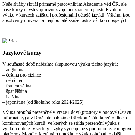
Naše služby slouží primárně pracovníkům Akademie věd ČR, ale
naše kurzy navštěvují rovněž zájemci z řad veřejnosti. Kvalitní
výuku v kurzech zajišťují profesionální učitelé jazyků. Všichni jsou
absolventy univerzit a mají bohaté zkušenosti s výukou dospělých.
Jazykové kurzy
V současné době nabízíme skupinovou výuku těchto jazyků:
– angličtina
– čeština pro cizince
– němčina
– francouzština
– španělština
– italština
– japonština (od školního roku 2024/2025)
Výuka probíhá prezenčně v Praze Ládví (prostory v budově Ústavu
informatiky) a v Brně, ale nabízíme i širokou škálu kurzů online a
kombinovaných kurzů, ve kterých se střídá prezenční výuka s
výukou online. Všechny jazyky vyučujeme s podporou e-learnigové
platformy Moodle, která nám umožňuje výuku obohatit o další