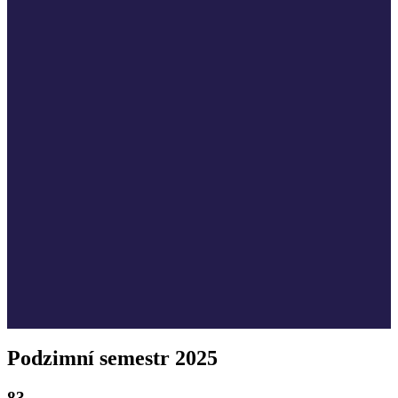
Podzimní semestr 2025
83