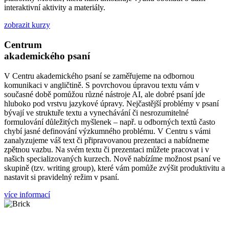
interaktivní aktivity a materiály.
zobrazit kurzy
Centrum
akademického psaní
V Centru akademického psaní se zaměřujeme na odbornou
komunikaci v angličtině. S povrchovou úpravou textu vám v
současné době pomůžou různé nástroje AI, ale dobré psaní jde
hluboko pod vrstvu jazykové úpravy. Nejčastější problémy v psaní
bývají ve struktuře textu a vynechávání či nesrozumitelné
formulování důležitých myšlenek – např. u odborných textů často
chybí jasné definování výzkumného problému. V Centru s vámi
zanalyzujeme váš text či připravovanou prezentaci a nabídneme
zpětnou vazbu. Na svém textu či prezentaci můžete pracovat i v
našich specializovaných kurzech. Nově nabízíme možnost psaní ve
skupině (tzv. writing group), které vám pomůže zvýšit produktivitu a
nastavit si pravidelný režim v psaní.
více informací