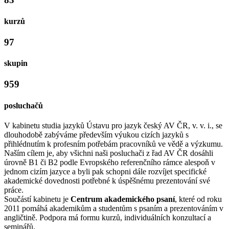
kurzů
97
skupin
959
posluchačů
V kabinetu studia jazyků Ústavu pro jazyk český AV ČR, v. v. i., se
dlouhodobě zabýváme především výukou cizích jazyků s
přihlédnutím k profesním potřebám pracovníků ve vědě a výzkumu.
Naším cílem je, aby všichni naši posluchači z řad AV ČR dosáhli
úrovně B1 či B2 podle Evropského referenčního rámce alespoň v
jednom cizím jazyce a byli pak schopni dále rozvíjet specifické
akademické dovednosti potřebné k úspěšnému prezentování své
práce.
Součástí kabinetu je
Centrum akademického psaní
, které od roku
2011 pomáhá akademikům a studentům s psaním a prezentováním v
angličtině. Podpora má formu kurzů, individuálních konzultací a
seminářů.