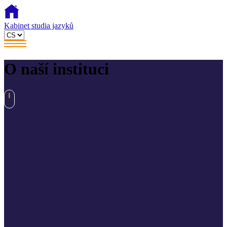
Kabinet studia jazyků
O naší instituci