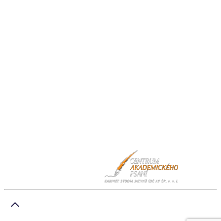
Kabinet studia jazyků
Ústav pro jazyk český AV ČR, v. v. i
Pod Vodárenskou věží 271/2, 182 00 Praha 8
kurzy@langdpt.cas.cz
+420 736 249 295
po-čt: 9 - 14 hod
Rychlé odkazy
Kurzy
Lektoři
Aktuality