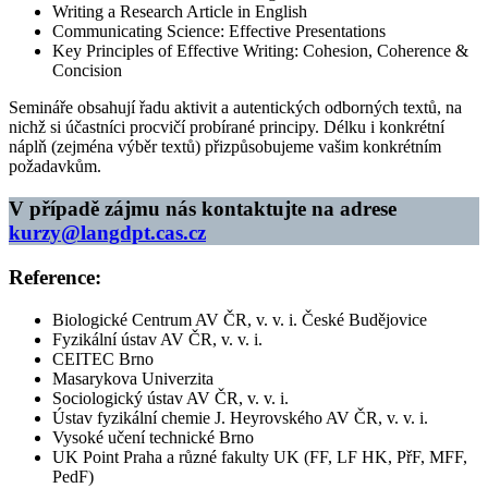
Writing a Research Article in English
Communicating Science: Effective Presentations
Key Principles of Effective Writing: Cohesion, Coherence &
Concision
Semináře obsahují řadu aktivit a autentických odborných textů, na
nichž si účastníci procvičí probírané principy. Délku i konkrétní
náplň (zejména výběr textů) přizpůsobujeme vašim konkrétním
požadavkům.
V případě zájmu nás kontaktujte na adrese
kurzy@langdpt.cas.cz
Reference:
Biologické Centrum AV ČR, v. v. i. České Budějovice
Fyzikální ústav AV ČR, v. v. i.
CEITEC Brno
Masarykova Univerzita
Sociologický ústav AV ČR, v. v. i.
Ústav fyzikální chemie J. Heyrovského AV ČR, v. v. i.
Vysoké učení technické Brno
UK Point Praha a různé fakulty UK (FF, LF HK, PřF, MFF,
PedF)