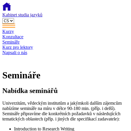
Kabinet studia jazyků
Kurzy
Konzultace
Semináře
Kurz pro lektory
Napsali o nás
Semináře
Nabídka seminářů
Univerzitám, vědeckým institutům a jakýmkoli dalším zájemcům
nabízíme semináře na míru v délce 90-180 min. (příp. i delší).
Semináře připravíme dle konkrétních požadavků v následujících
tematických oblastech (příp. i jiných dle specifikací zadavatele):
Introduction to Research Writing