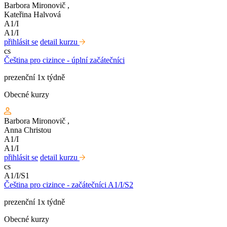
Barbora Mironovič
,
Kateřina Halvová
A1/I
A1/I
přihlásit se
detail kurzu
cs
Čeština pro cizince - úplní začátečníci
prezenční 1x týdně
Obecné kurzy
Barbora Mironovič
,
Anna Christou
A1/I
A1/I
přihlásit se
detail kurzu
cs
A1/I/S1
Čeština pro cizince - začátečníci A1/I/S2
prezenční 1x týdně
Obecné kurzy