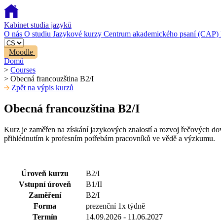
Kabinet studia jazyků
O nás
O studiu
Jazykové kurzy
Centrum akademického psaní (CAP)
Moodle
Domů
>
Courses
>
Obecná francouzština B2/I
Zpět na výpis kurzů
Obecná francouzština B2/I
Kurz je zaměřen na získání jazykových znalostí a rozvoj řečových do
přihlédnutím k profesním potřebám pracovníků ve vědě a výzkumu.
Úroveň kurzu
B2/I
Vstupní úroveň
B1/II
Zaměření
B2/I
Forma
prezenční 1x týdně
Termín
14.09.2026 - 11.06.2027