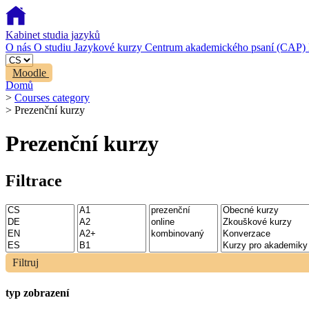
Kabinet studia jazyků
O nás
O studiu
Jazykové kurzy
Centrum akademického psaní (CAP)
Moodle
Domů
>
Courses category
>
Prezenční kurzy
Prezenční kurzy
Filtrace
Filtruj
typ zobrazení