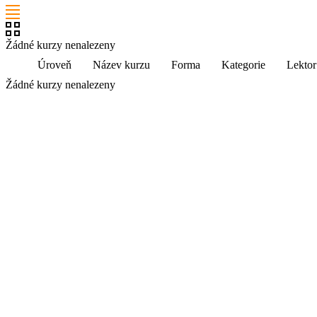
Žádné kurzy nenalezeny
Úroveň
Název kurzu
Forma
Kategorie
Lektor
Žádné kurzy nenalezeny
Kabinet studia jazyků
Ústav pro jazyk český AV ČR, v. v. i
Pod Vodárenskou věží 271/2, 182 00 Praha 8
kurzy@langdpt.cas.cz
+420 736 249 295
po-čt: 9 - 14 hod
Rychlé odkazy
Kurzy
Lektoři
Aktuality