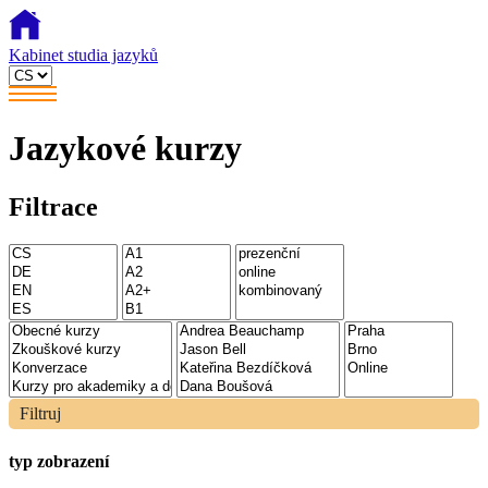
Kabinet studia jazyků
Jazykové kurzy
Filtrace
Filtruj
typ zobrazení