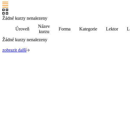
Žádné kurzy nenalezeny
Název
Úroveň
Forma
Kategorie
Lektor
L
kurzu
Žádné kurzy nenalezeny
zobrazit další
Kabinet studia jazyků
Ústav pro jazyk český AV ČR, v. v. i
Pod Vodárenskou věží 271/2, 182 00 Praha 8
kurzy@langdpt.cas.cz
+420 736 249 295
po-čt: 9 - 14 hod
Rychlé odkazy
Kurzy
Lektoři