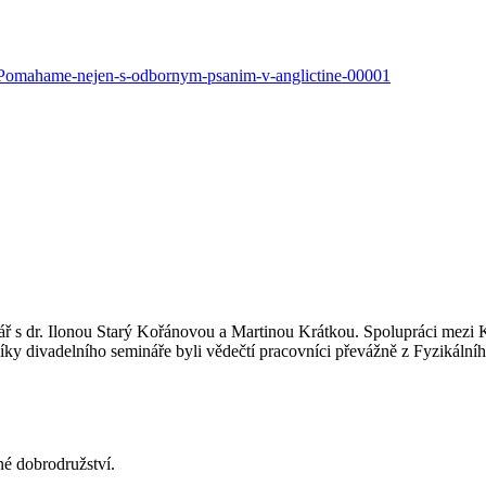
i-Pomahame-nejen-s-odbornym-psanim-v-anglictine-00001
ář s dr. Ilonou Starý Kořánovou a Martinou Krátkou. Spolupráci mezi 
ky divadelního semináře byli vědečtí pracovníci převážně z Fyzikálníh
né dobrodružství.