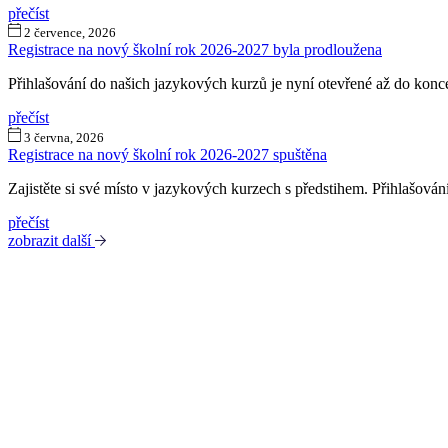
přečíst
2 července, 2026
Registrace na nový školní rok 2026-2027 byla prodloužena
Přihlašování do našich jazykových kurzů je nyní otevřené až do konc
přečíst
3 června, 2026
Registrace na nový školní rok 2026-2027 spuštěna
Zajistěte si své místo v jazykových kurzech s předstihem. Přihlašování
přečíst
zobrazit další
Kabinet studia jazyků
Ústav pro jazyk český AV ČR, v. v. i
Pod Vodárenskou věží 271/2, 182 00 Praha 8
kurzy@langdpt.cas.cz
+420 736 249 295
po-čt: 9 - 14 hod