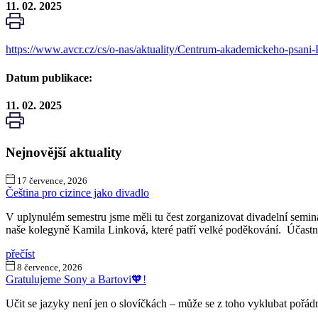
11. 02. 2025
https://www.avcr.cz/cs/o-nas/aktuality/Centrum-akademickeho-psan
Datum publikace:
11. 02. 2025
Nejnovější aktuality
17 července, 2026
Čeština pro cizince jako divadlo
V uplynulém semestru jsme měli tu čest zorganizovat divadelní semin
naše kolegyně Kamila Linková, které patří velké poděkování. Účastní
přečíst
8 července, 2026
Gratulujeme Sony a Bartovi🧡!
Učit se jazyky není jen o slovíčkách – může se z toho vyklubat pořád