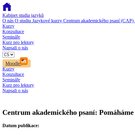
Kabinet studia jazyků
O nás
O studiu
Jazykové kurzy
Centrum akademického psaní (CAP)
Kurzy
Konzultace
Semináře
Kurz pro lektory
Napsali o nás
Moodle
Kurzy
Konzultace
Semináře
Kurz pro lektory
Napsali o nás
Centrum akademického psaní: Pomáháme n
Datum publikace: