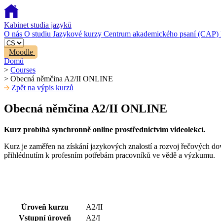
Kabinet studia jazyků
O nás
O studiu
Jazykové kurzy
Centrum akademického psaní (CAP)
Moodle
Domů
>
Courses
>
Obecná němčina A2/II ONLINE
Zpět na výpis kurzů
Obecná němčina A2/II ONLINE
Kurz probíhá synchronně online prostřednictvím videolekcí.
Kurz je zaměřen na získání jazykových znalostí a rozvoj řečových do
přihlédnutím k profesním potřebám pracovníků ve vědě a výzkumu.
Úroveň kurzu
A2/II
Vstupní úroveň
A2/I