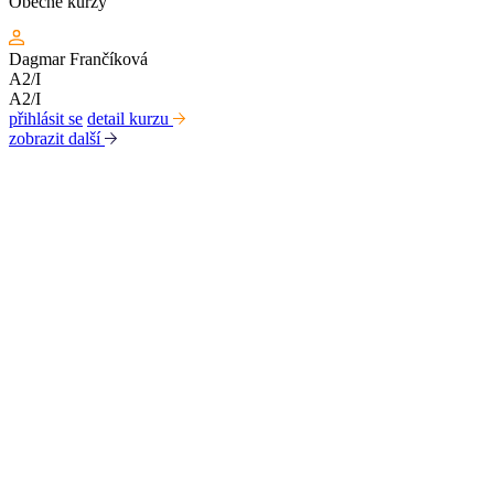
Obecné kurzy
Dagmar Frančíková
A2/I
A2/I
přihlásit se
detail kurzu
zobrazit další
Kabinet studia jazyků
Ústav pro jazyk český AV ČR, v. v. i
Pod Vodárenskou věží 271/2, 182 00 Praha 8
kurzy@langdpt.cas.cz
+420 736 249 295
po-čt: 9 - 14 hod
Rychlé odkazy
Kurzy
Lektoři
Aktuality