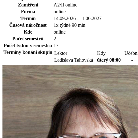
Zaměření
A2/II online
Forma
online
Termín
14.09.2026 - 11.06.2027
Časová náročnost
1x týdně 90 min.
Kde
online
Počet semestrů
2
Počet týdnu v semestru
17
Termíny konání skupin
Lektor
Kdy
Učebn
Ladislava Tahovská
úterý 08:00
-