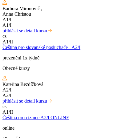
Barbora Mironovič
,
Anna Christou
A1/I
A1/I
přihlásit se
detail kurzu
cs
A1/II
Čeština pro slovanské posluchače - A2/I
prezenční 1x týdně
Obecné kurzy
Kateřina Bezdíčková
A2/I
A2/I
přihlásit se
detail kurzu
cs
A1/II
Čeština pro cizince A2/I ONLINE
online