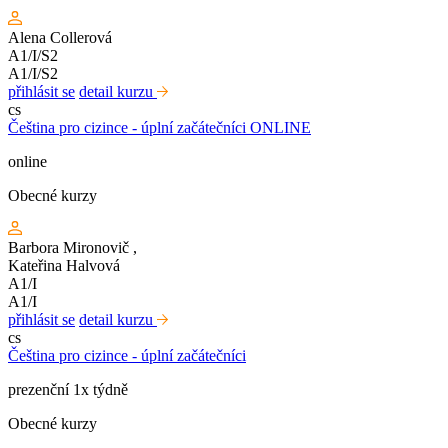
Alena Collerová
A1/I/S2
A1/I/S2
přihlásit se
detail kurzu
cs
Čeština pro cizince - úplní začátečníci ONLINE
online
Obecné kurzy
Barbora Mironovič
,
Kateřina Halvová
A1/I
A1/I
přihlásit se
detail kurzu
cs
Čeština pro cizince - úplní začátečníci
prezenční 1x týdně
Obecné kurzy