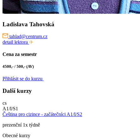
Ladislava Tahovská
tahlad@centrum.cz
detail lektora
Cena za semestr
4500,- / 500,- (AV)
Přihlásit se do kurzu
Další kurzy
cs
A1/I/S1
Čeština pro cizince - začátečníci A1/I/S2
prezenční 1x týdně
Obecné kurzy