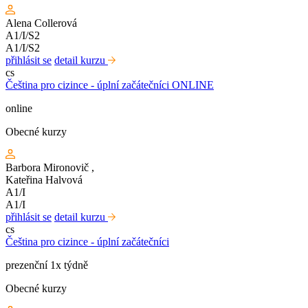
Alena Collerová
A1/I/S2
A1/I/S2
přihlásit se
detail kurzu
cs
Čeština pro cizince - úplní začátečníci ONLINE
online
Obecné kurzy
Barbora Mironovič
,
Kateřina Halvová
A1/I
A1/I
přihlásit se
detail kurzu
cs
Čeština pro cizince - úplní začátečníci
prezenční 1x týdně
Obecné kurzy