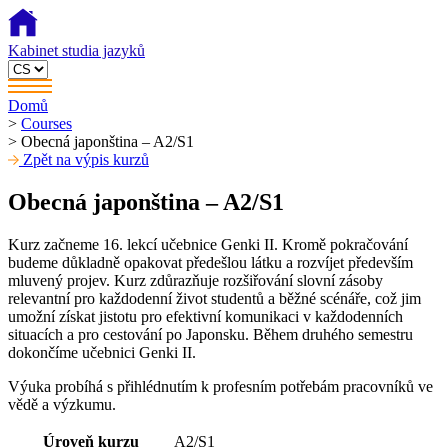
Kabinet studia jazyků
Domů
>
Courses
>
Obecná japonština – A2/S1
Zpět na výpis kurzů
Obecná japonština – A2/S1
Kurz začneme 16. lekcí učebnice Genki II. Kromě pokračování
budeme důkladně opakovat předešlou látku a rozvíjet především
mluvený projev. Kurz zdůrazňuje rozšiřování slovní zásoby
relevantní pro každodenní život studentů a běžné scénáře, což jim
umožní získat jistotu pro efektivní komunikaci v každodenních
situacích a pro cestování po Japonsku. Během druhého semestru
dokončíme učebnici Genki II.
Výuka probíhá s přihlédnutím k profesním potřebám pracovníků ve
vědě a výzkumu.
Úroveň kurzu
A2/S1