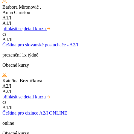
Barbora Mironovič
,
Anna Christou
A1/I
A1/I
přihlásit se
detail kurzu
cs
A1/II
Čeština pro slovanské posluchače - A2/I
prezenční 1x týdně
Obecné kurzy
Kateřina Bezdíčková
A2/I
A2/I
přihlásit se
detail kurzu
cs
A1/II
Čeština pro cizince A2/I ONLINE
online
Obecné kurzy