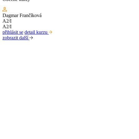
Dagmar Frančíková
A2/I
A2/I
přihlásit se
detail kurzu
zobrazit další
Kabinet studia jazyků
Ústav pro jazyk český AV ČR, v. v. i
Pod Vodárenskou věží 271/2, 182 00 Praha 8
kurzy@langdpt.cas.cz
+420 736 249 295
po-čt: 9 - 14 hod
Rychlé odkazy
Kurzy
Lektoři
Aktuality