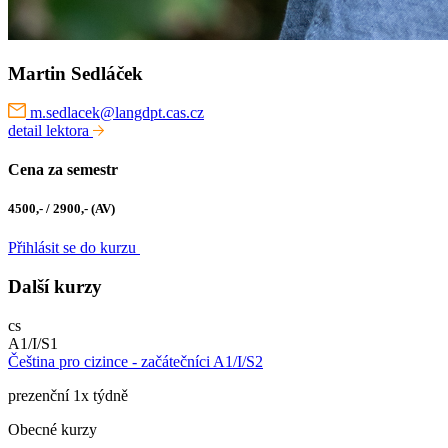
Martin Sedláček
m.sedlacek@langdpt.cas.cz
detail lektora
Cena za semestr
4500,- / 2900,- (AV)
Přihlásit se do kurzu
Další kurzy
cs
A1/I/S1
Čeština pro cizince - začátečníci A1/I/S2
prezenční 1x týdně
Obecné kurzy