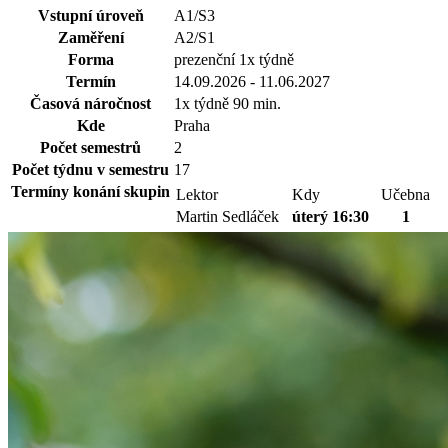
Vstupní úroveň
A1/S3
Zaměření
A2/S1
Forma
prezenční 1x týdně
Termín
14.09.2026 - 11.06.2027
Časová náročnost
1x týdně 90 min.
Kde
Praha
Počet semestrů
2
Počet týdnu v semestru
17
Termíny konání skupin
Lektor
Kdy
Učebna
Martin Sedláček
úterý 16:30
1