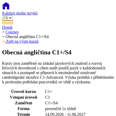
Kabinet studia jazyků
Domů
>
Courses
>
Obecná angličtina C1+/S4
Zpět na výpis kurzů
Obecná angličtina C1+/S4
Kurzy jsou zaměřené na získání jazykových znalostí a rozvoj
řečových dovedností s cílem umět použít jazyk v každodenních
situacích a postupně se připravit k mezinárodně uznávané
cambridgeské zkoušce C1-Advanced. Výuka probíhá s přihlédnutím
k profesním potřebám pracovníků ve vědě a výzkumu.
Úroveň kurzu
C1+
Vstupní úroveň
C1
Zaměření
C1+/S4
Forma
prezenční 1x týdně
Termín
14.09.2026 - 11.06.2027