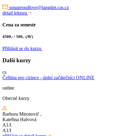
sonaproudlove@langdpt.cas.cz
detail lektora
Cena za semestr
4500,- / 500,- (AV)
Přihlásit se do kurzu
Další kurzy
cs
Čeština pro cizince - úplní začátečníci ONLINE
online
Obecné kurzy
Barbora Mironovič
,
Kateřina Halvová
A1/I
A1/I
přihlásit se
detail kurzu