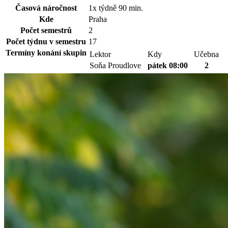
Časová náročnost
1x týdně 90 min.
Kde
Praha
Počet semestrů
2
Počet týdnu v semestru
17
Termíny konání skupin
Lektor
Kdy
Učebna
Soňa Proudlove
pátek 08:00
2