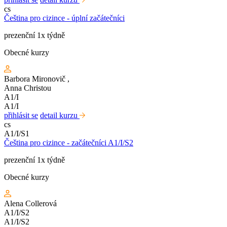
cs
Čeština pro cizince - úplní začátečníci
prezenční 1x týdně
Obecné kurzy
Barbora Mironovič
,
Anna Christou
A1/I
A1/I
přihlásit se
detail kurzu
cs
A1/I/S1
Čeština pro cizince - začátečníci A1/I/S2
prezenční 1x týdně
Obecné kurzy
Alena Collerová
A1/I/S2
A1/I/S2