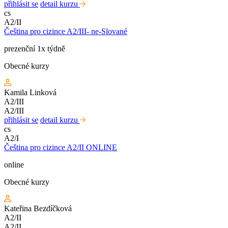
přihlásit se
detail kurzu
cs
A2/II
Čeština pro cizince A2/III- ne-Slované
prezenční 1x týdně
Obecné kurzy
Kamila Linková
A2/III
A2/III
přihlásit se
detail kurzu
cs
A2/I
Čeština pro cizince A2/II ONLINE
online
Obecné kurzy
Kateřina Bezdíčková
A2/II
A2/II