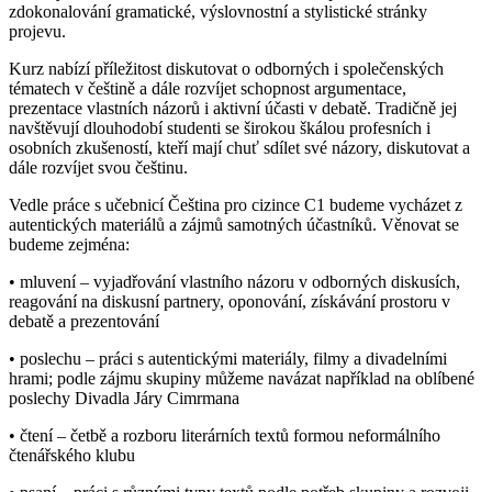
zdokonalování gramatické, výslovnostní a stylistické stránky
projevu.
Kurz nabízí příležitost diskutovat o odborných i společenských
tématech v češtině a dále rozvíjet schopnost argumentace,
prezentace vlastních názorů i aktivní účasti v debatě. Tradičně jej
navštěvují dlouhodobí studenti se širokou škálou profesních i
osobních zkušeností, kteří mají chuť sdílet své názory, diskutovat a
dále rozvíjet svou češtinu.
Vedle práce s učebnicí Čeština pro cizince C1 budeme vycházet z
autentických materiálů a zájmů samotných účastníků. Věnovat se
budeme zejména:
• mluvení – vyjadřování vlastního názoru v odborných diskusích,
reagování na diskusní partnery, oponování, získávání prostoru v
debatě a prezentování
• poslechu – práci s autentickými materiály, filmy a divadelními
hrami; podle zájmu skupiny můžeme navázat například na oblíbené
poslechy Divadla Járy Cimrmana
• čtení – četbě a rozboru literárních textů formou neformálního
čtenářského klubu