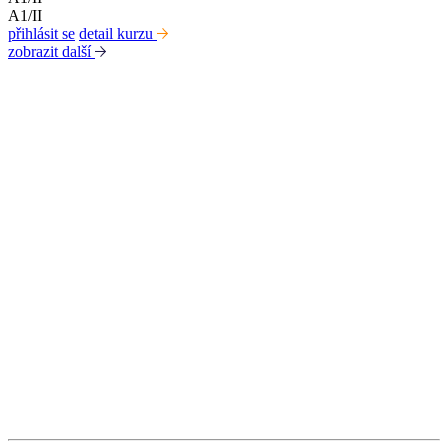
A1/II
přihlásit se
detail kurzu
zobrazit další
Kabinet studia jazyků
Ústav pro jazyk český AV ČR, v. v. i
Pod Vodárenskou věží 271/2, 182 00 Praha 8
kurzy@langdpt.cas.cz
+420 736 249 295
po-čt: 9 - 14 hod
Rychlé odkazy
Kurzy
Lektoři
Aktuality