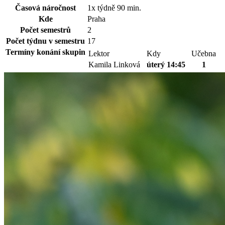
Časová náročnost
1x týdně 90 min.
Kde
Praha
Počet semestrů
2
Počet týdnu v semestru
17
Termíny konání skupin
Lektor
Kdy
Učebna
Kamila Linková
úterý 14:45
1