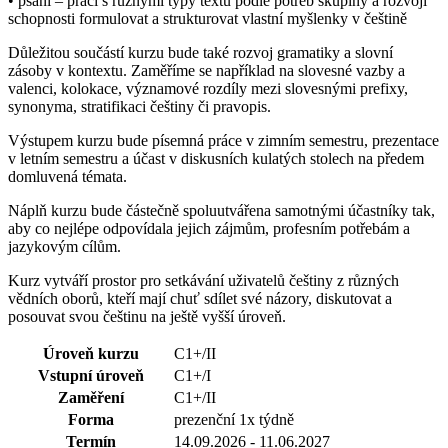
• psaní – práci s různými typy textů podle potřeb skupiny a rozvoji
schopnosti formulovat a strukturovat vlastní myšlenky v češtině
Důležitou součástí kurzu bude také rozvoj gramatiky a slovní
zásoby v kontextu. Zaměříme se například na slovesné vazby a
valenci, kolokace, významové rozdíly mezi slovesnými prefixy,
synonyma, stratifikaci češtiny či pravopis.
Výstupem kurzu bude písemná práce v zimním semestru, prezentace
v letním semestru a účast v diskusních kulatých stolech na předem
domluvená témata.
Náplň kurzu bude částečně spoluutvářena samotnými účastníky tak,
aby co nejlépe odpovídala jejich zájmům, profesním potřebám a
jazykovým cílům.
Kurz vytváří prostor pro setkávání uživatelů češtiny z různých
vědních oborů, kteří mají chuť sdílet své názory, diskutovat a
posouvat svou češtinu na ještě vyšší úroveň.
Úroveň kurzu
C1+/II
Vstupní úroveň
C1+/I
Zaměření
C1+/II
Forma
prezenční 1x týdně
Termín
14.09.2026 - 11.06.2027