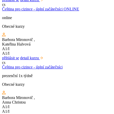
cs
Čeština pro cizince - úplní začátečníci ONLINE
online
Obecné kurzy
Barbora Mironovič
,
Kateřina Halvová
A1/I
A1/I
přihlásit se
detail kurzu
cs
Čeština pro cizince - úplní začátečníci
prezenční 1x týdně
Obecné kurzy
Barbora Mironovič
,
Anna Christou
A1/I
A1/I