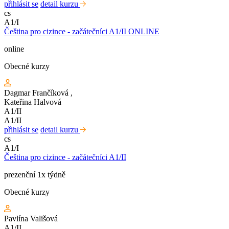
přihlásit se
detail kurzu
cs
A1/I
Čeština pro cizince - začátečníci A1/II ONLINE
online
Obecné kurzy
Dagmar Frančíková
,
Kateřina Halvová
A1/II
A1/II
přihlásit se
detail kurzu
cs
A1/I
Čeština pro cizince - začátečníci A1/II
prezenční 1x týdně
Obecné kurzy
Pavlína Vališová
A1/II