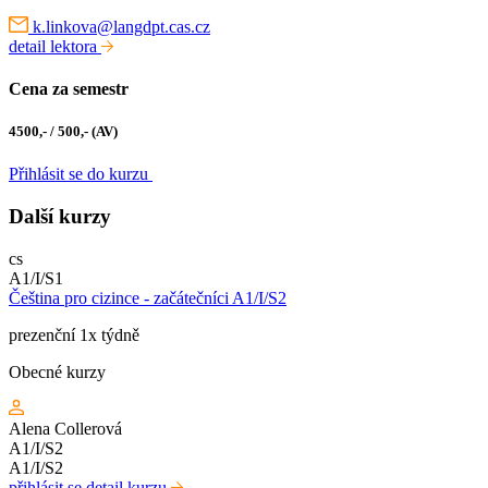
k.linkova@langdpt.cas.cz
detail lektora
Cena za semestr
4500,- / 500,- (AV)
Přihlásit se do kurzu
Další kurzy
cs
A1/I/S1
Čeština pro cizince - začátečníci A1/I/S2
prezenční 1x týdně
Obecné kurzy
Alena Collerová
A1/I/S2
A1/I/S2
přihlásit se
detail kurzu