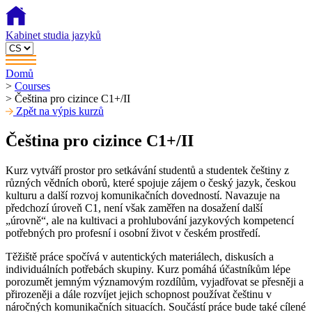
Kabinet studia jazyků
Domů
>
Courses
>
Čeština pro cizince C1+/II
Zpět na výpis kurzů
Čeština pro cizince C1+/II
Kurz vytváří prostor pro setkávání studentů a studentek češtiny z
různých vědních oborů, které spojuje zájem o český jazyk, českou
kulturu a další rozvoj komunikačních dovedností. Navazuje na
předchozí úroveň C1, není však zaměřen na dosažení další
„úrovně“, ale na kultivaci a prohlubování jazykových kompetencí
potřebných pro profesní i osobní život v českém prostředí.
Těžiště práce spočívá v autentických materiálech, diskusích a
individuálních potřebách skupiny. Kurz pomáhá účastníkům lépe
porozumět jemným významovým rozdílům, vyjadřovat se přesněji a
přirozeněji a dále rozvíjet jejich schopnost používat češtinu v
náročných komunikačních situacích. Součástí práce bude také cílené