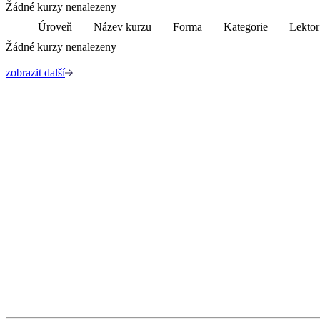
Žádné kurzy nenalezeny
Úroveň
Název kurzu
Forma
Kategorie
Lektor
Žádné kurzy nenalezeny
zobrazit další
Kabinet studia jazyků
Ústav pro jazyk český AV ČR, v. v. i
Pod Vodárenskou věží 271/2, 182 00 Praha 8
kurzy@langdpt.cas.cz
+420 736 249 295
po-čt: 9 - 14 hod
Rychlé odkazy
Kurzy
Lektoři
Aktuality