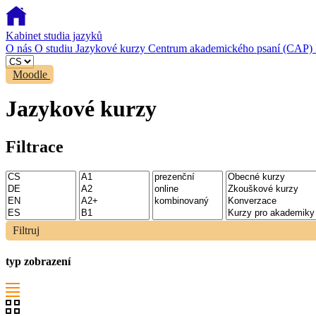
Kabinet studia jazyků
O nás
O studiu
Jazykové kurzy
Centrum akademického psaní (CAP)
Moodle
Jazykové kurzy
Filtrace
Filtruj
typ zobrazení