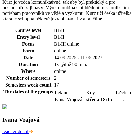
Kurz je veden komunikativně, tak aby byl praktický a pro
posluchače zajímavý. Výuka probíhá s přihlédnutím k profesním
potřebám pracovníků ve vědě a výzkumu. Kurz učí česká učitelka,
která je schopna některé jevy objasnit i v angličtině.
Course level
B1/III
Entry level
B1/II
Focus
B1/III online
Form
online
Date
14.09.2026 - 11.06.2027
Duration
1x týdně 90 min.
Where
online
Number of semesters
2
Semesters week count
17
The dates of the groups
Lektor
Kdy
Učebna
Ivana Vrajová
středa 18:15
-
Ivana Vrajová
teacher detail