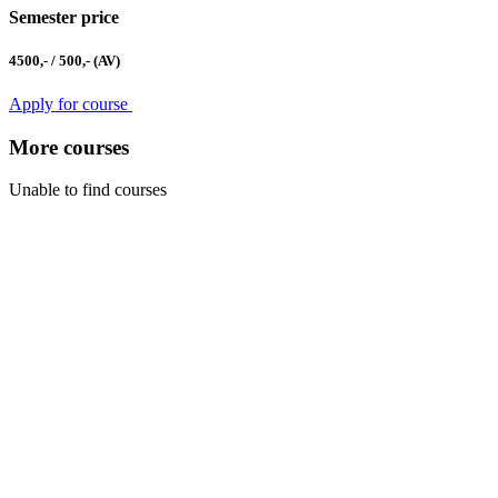
Semester price
4500,- / 500,- (AV)
Apply for course
More courses
Unable to find courses
Kabinet studia jazyků
Ústav pro jazyk český AV ČR, v. v. i
Pod Vodárenskou věží 271/2, 182 00 Praha 8
kurzy@langdpt.cas.cz
+420 736 249 295
po-čt: 9 - 14 hod
Quick links
Courses
Teachers