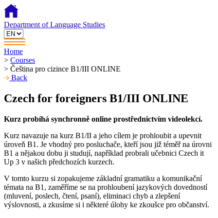
Department of Language Studies
Home
>
Courses
>
Čeština pro cizince B1/III ONLINE
Back
Czech for foreigners B1/III ONLINE
Kurz probíhá synchronně online prostřednictvím videolekcí.
Kurz navazuje na kurz B1/II a jeho cílem je prohloubit a upevnit
úroveň B1. Je vhodný pro posluchače, kteří jsou již téměř na úrovni
B1 a nějakou dobu ji studují, například probrali učebnici Czech it
Up 3 v našich předchozích kurzech.
V tomto kurzu si zopakujeme základní gramatiku a komunikační
témata na B1, zaměříme se na prohloubení jazykových dovedností
(mluvení, poslech, čtení, psaní), eliminaci chyb a zlepšení
výslovnosti, a zkusíme si i některé úlohy ke zkoušce pro občanství.