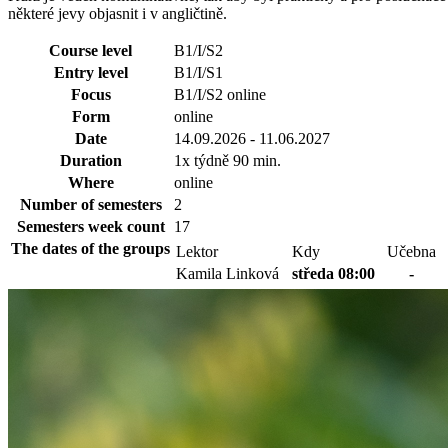
některé jevy objasnit i v angličtině.
Course level
B1/I/S2
Entry level
B1/I/S1
Focus
B1/I/S2 online
Form
online
Date
14.09.2026 - 11.06.2027
Duration
1x týdně 90 min.
Where
online
Number of semesters
2
Semesters week count
17
The dates of the groups
Lektor
Kdy
Učebna
Kamila Linková
středa 08:00
-