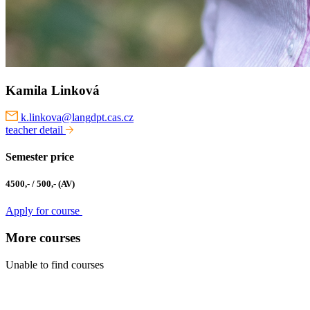
Kamila Linková
k.linkova@langdpt.cas.cz
teacher detail
Semester price
4500,- / 500,- (AV)
Apply for course
More courses
Unable to find courses
Kabinet studia jazyků