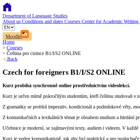
Department of Language Studies
About us
Conditions and dates
Courses
Center for Academic Writing
Moodle
Home
>
Courses
>
Čeština pro cizince B1/I/S2 ONLINE
Back
Czech for foreigners B1/I/S2 ONLINE
Kurz probíhá synchronně online prostřednictvím videolekcí.
Kurz je určen mírně pokročilým studentům, kteří češtinu studovali v 
Z gramatiky se probírá imperativ, kondicionál a podmínkové věty, mod
Z komunikačních a lexikálních témat je obsahem studium a hledání prá
Učebnice je moderní, se zajímavými texty, audiem i videem. V každé 
Kurz je veden komunikativně, tak aby byl praktický a pro posluchače