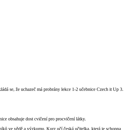
okládá se, že uchazeč má probrány lekce 1-2 učebnice Czech it Up 3.
bnice obsahuje dost cvičení pro procvičení látky.
íků ve vědě a výzkumu. Kurz učí česká učitelka, která je schopna