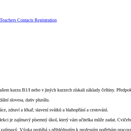
Teachers
Contacts
Registration
našem kurzu B1/I nebo v jiných kurzech získali základy češtiny. Předp
ální slovesa, dativ plurálu.
ce, zdraví a lékař, slavení svátků a blahopřání a cestování.
lekci je zajímavý písemný úkol, který vám učitelka může zadat. Cviče
 zajímavý. Výuka probíhá s přihlédnutím k profesním potřebám pracovn